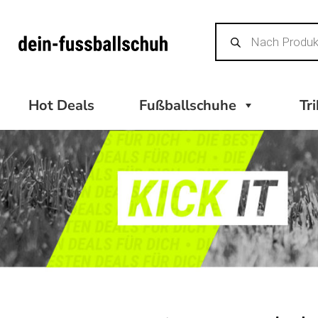
Zum
Products
Inhalt
search
springen
Hot Deals
Fußballschuhe
Tr