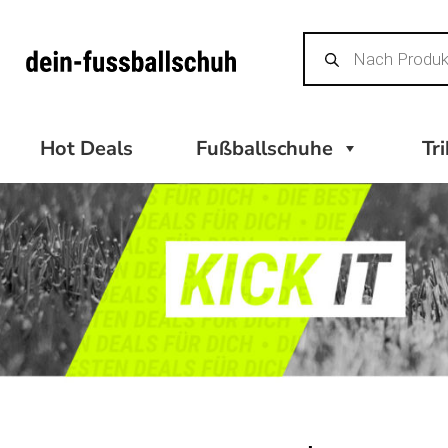
Zum
Products
Inhalt
search
springen
Hot Deals
Fußballschuhe
Tr