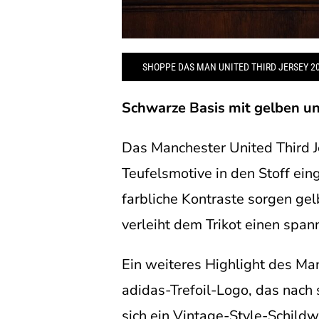
SHOPPE DAS MAN UNITED THIRD JERSEY 2
Schwarze Basis mit gelben u
Das Manchester United Third J
Teufelsmotive in den Stoff ein
farbliche Kontraste sorgen g
verleiht dem Trikot einen span
Ein weiteres Highlight des Ma
adidas-Trefoil-Logo, das nach s
sich ein Vintage-Style-Schildwa