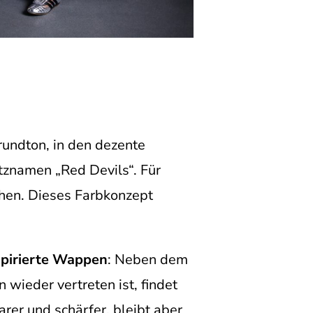
rundton, in den dezente
itznamen „Red Devils“. Für
hen. Dieses Farbkonzept
spirierte Wappen
: Neben dem
 wieder vertreten ist, findet
arer und schärfer, bleibt aber