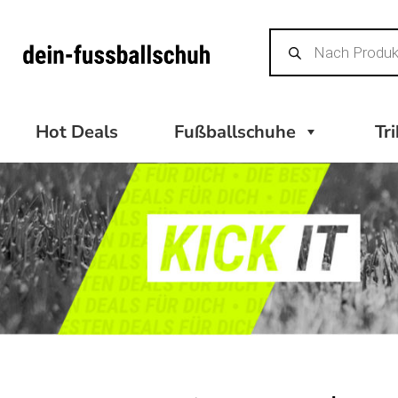
Zum
Products
Inhalt
search
springen
Hot Deals
Fußballschuhe
Tr