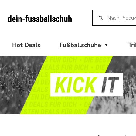
Zum
Products
Inhalt
search
springen
Hot Deals
Fußballschuhe
Tr