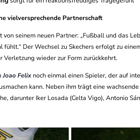
ung
sorgt für ein reaktionsfreudiges Tragegefühl
ine vielversprechende Partnerschaft
ert von seinem neuen Partner: „Fußball und das L
l fühlt.“ Der Wechsel zu Skechers erfolgt zu ein
er Verletzung wieder zur Form zurückkehrt.
h
Joao Felix
noch einmal einen Spieler, der auf in
ausmachen kann. Neben ihm trägt eine wachsende Z
e, darunter Iker Losada (Celta Vigo), Antonio Sán