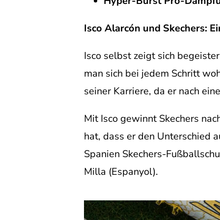
Hyper-Burst Pro-Dämpf
Isco Alarcón und Skechers: E
Isco selbst zeigt sich begeist
man sich bei jedem Schritt woh
seiner Karriere, da er nach ein
Mit Isco gewinnt Skechers nac
hat, dass er den Unterschied 
Spanien Skechers-Fußballschuh
Milla (Espanyol).