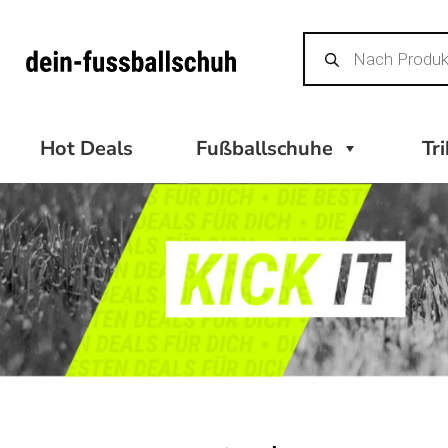
Zum
Products
Inhalt
search
springen
Hot Deals
Fußballschuhe
Tr