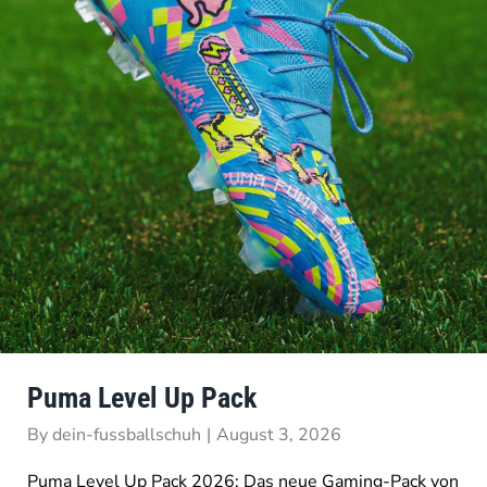
Puma Level Up Pack
By
dein-fussballschuh
|
August 3, 2026
Puma Level Up Pack 2026: Das neue Gaming-Pack von