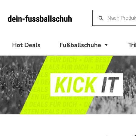
Zum
Products
Inhalt
search
springen
Hot Deals
Fußballschuhe
Tr