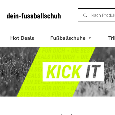
Zum
Products
Inhalt
search
springen
Hot Deals
Fußballschuhe
Tr