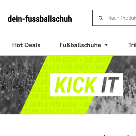
Zum
Products
Inhalt
search
springen
Hot Deals
Fußballschuhe
Tr