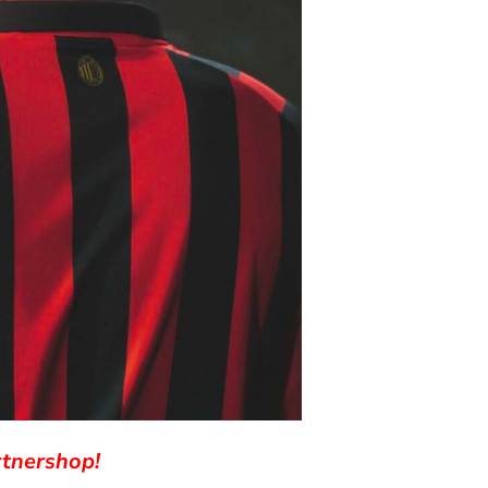
rtnershop!