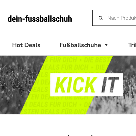
Zum
Products
Inhalt
search
springen
Hot Deals
Fußballschuhe
Tr