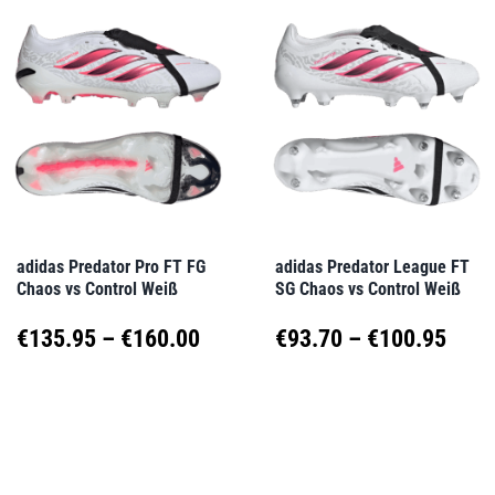
mehrere
mehrere
Varianten
Varianten
auf.
auf.
Die
Die
Optionen
Optionen
können
können
auf
auf
adidas Predator Pro FT FG
adidas Predator League FT
Chaos vs Control Weiß
SG Chaos vs Control Weiß
der
der
Produktseite
Produktseite
Preisspanne:
Prei
€
135.95
–
€
160.00
€
93.70
–
€
100.95
gewählt
gewählt
€135.95
€93.
Dieses
Dieses
werden
werden
Produkt
Produkt
bis
bis
weist
weist
€160.00
€100