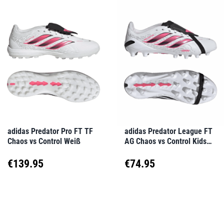
weist
weist
mehrere
mehrere
Varianten
Varianten
auf.
auf.
Die
Die
Optionen
Optionen
können
können
auf
auf
adidas Predator Pro FT TF
adidas Predator League FT
Chaos vs Control Weiß
AG Chaos vs Control Kids
der
der
Weiß
Produktseite
Produktseite
€
139.95
€
74.95
gewählt
gewählt
Dieses
Dieses
werden
werden
Produkt
Produkt
weist
weist