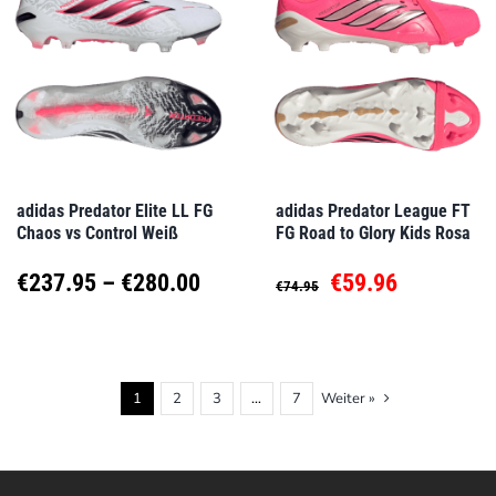
Varianten
Varianten
auf.
auf.
Die
Die
Optionen
Optionen
können
können
auf
auf
adidas Predator Elite LL FG
adidas Predator League FT
Chaos vs Control Weiß
FG Road to Glory Kids Rosa
der
der
Produktseite
Produktseite
Preisspanne:
Ursprünglicher
Aktueller
€
237.95
–
€
280.00
€
59.96
€
74.95
gewählt
gewählt
€237.95
Preis
Preis
Dieses
Dieses
werden
werden
Produkt
Produkt
bis
war:
ist:
1
2
3
…
7
Weiter »
weist
weist
€280.00
€74.95
€59.96.
mehrere
mehrere
Varianten
Varianten