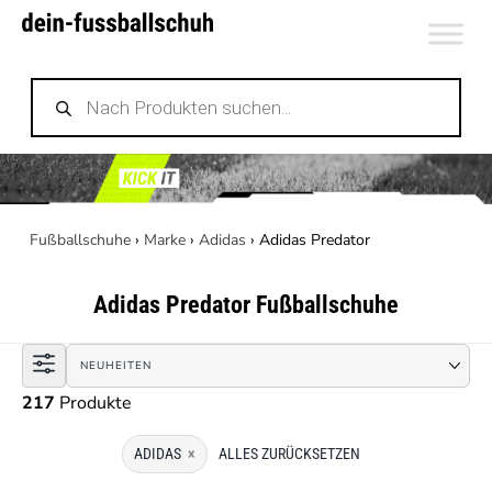
Zum
Inhalt
Products
springen
search
Fußballschuhe
›
Marke
›
Adidas
›
Adidas Predator
Adidas Predator
Fußballschuhe
217
Produkte
ADIDAS
×
ALLES ZURÜCKSETZEN