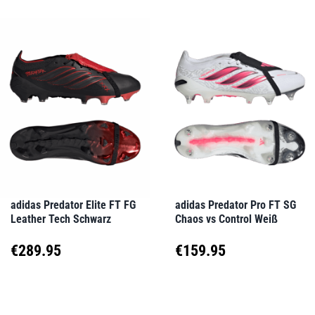
weist
weist
mehrere
mehrere
Varianten
Varianten
auf.
auf.
Die
Die
Optionen
Optionen
können
können
auf
auf
adidas Predator Elite FT FG
adidas Predator Pro FT SG
Leather Tech Schwarz
Chaos vs Control Weiß
der
der
Produktseite
Produktseite
€
289.95
€
159.95
gewählt
gewählt
Dieses
Dieses
werden
werden
Produkt
Produkt