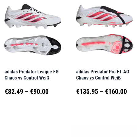
mehrere
mehrere
Varianten
Varianten
auf.
auf.
Die
Die
Optionen
Optionen
können
können
auf
auf
adidas Predator League FG
adidas Predator Pro FT AG
Chaos vs Control Weiß
Chaos vs Control Weiß
der
der
Produktseite
Produktseite
Preisspanne:
Pre
€
82.49
–
€
90.00
€
135.95
–
€
160.00
gewählt
gewählt
€82.49
€13
Dieses
Dieses
werden
werden
Produkt
Produkt
bis
bis
weist
weist
€90.00
€16