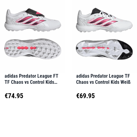
mehrere
mehrere
Varianten
Varianten
auf.
auf.
Die
Die
Optionen
Optionen
können
können
auf
auf
adidas Predator League FT
adidas Predator League TF
TF Chaos vs Control Kids
Chaos vs Control Kids Weiß
der
der
Weiß
Produktseite
Produktseite
€
74.95
€
69.95
gewählt
gewählt
Dieses
Dieses
werden
werden
Produkt
Produkt
weist
weist