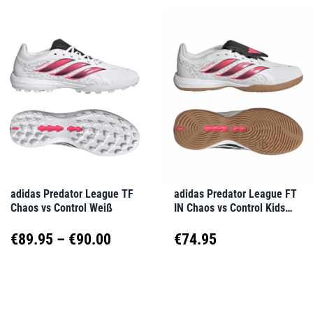
weist
weist
mehrere
mehrere
Varianten
Varianten
auf.
auf.
Die
Die
Optionen
Optionen
können
können
auf
auf
adidas Predator League TF
adidas Predator League FT
Chaos vs Control Weiß
IN Chaos vs Control Kids
der
der
Weiß
Produktseite
Produktseite
Preisspanne:
€
89.95
–
€
90.00
€
74.95
gewählt
gewählt
€89.95
Dieses
Dieses
werden
werden
Produkt
Produkt
bis