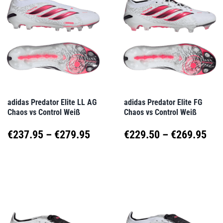
Varianten
Varianten
auf.
auf.
Die
Die
Optionen
Optionen
können
können
auf
auf
adidas Predator Elite LL AG
adidas Predator Elite FG
Chaos vs Control Weiß
Chaos vs Control Weiß
der
der
Produktseite
Produktseite
Preisspanne:
Pre
€
237.95
–
€
279.95
€
229.50
–
€
269.95
gewählt
gewählt
€237.95
€22
Dieses
Dieses
werden
werden
Produkt
Produkt
bis
bis
weist
weist
€279.95
€26
mehrere
mehrere