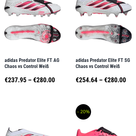
Varianten
Varianten
auf.
auf.
Die
Die
Optionen
Optionen
können
können
auf
auf
adidas Predator Elite FT AG
adidas Predator Elite FT SG
Chaos vs Control Weiß
Chaos vs Control Weiß
der
der
Produktseite
Produktseite
Preisspanne:
Pre
€
237.95
–
€
280.00
€
254.64
–
€
280.00
gewählt
gewählt
€237.95
€25
Dieses
Dieses
werden
werden
Produkt
Produkt
bis
bis
- 20%
weist
weist
€280.00
€28
mehrere
mehrere