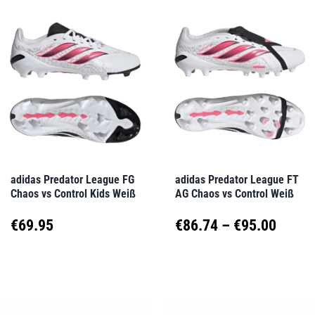
mehrere
mehrere
Varianten
Varianten
auf.
auf.
Die
Die
Optionen
Optionen
können
können
auf
auf
adidas Predator League FG
adidas Predator League FT
Chaos vs Control Kids Weiß
AG Chaos vs Control Weiß
der
der
Produktseite
Produktseite
Preis
€
69.95
€
86.74
–
€
95.00
gewählt
gewählt
€86.7
Dieses
Dieses
werden
werden
Produkt
Produkt
bis
weist
weist
€95.0