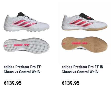
weist
weist
€90.00
mehrere
mehrere
Varianten
Varianten
auf.
auf.
Die
Die
Optionen
Optionen
können
können
auf
auf
adidas Predator Pro TF
adidas Predator Pro FT IN
Chaos vs Control Weiß
Chaos vs Control Weiß
der
der
Produktseite
Produktseite
€
139.95
€
139.95
gewählt
gewählt
Dieses
Dieses
werden
werden
Produkt
Produkt