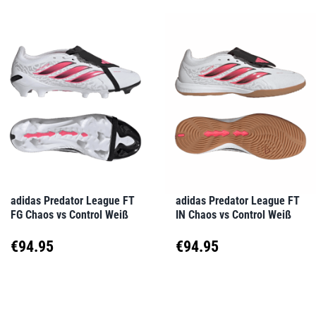
weist
weist
mehrere
mehrere
Varianten
Varianten
auf.
auf.
Die
Die
Optionen
Optionen
können
können
auf
auf
adidas Predator League FT
adidas Predator League FT
FG Chaos vs Control Weiß
IN Chaos vs Control Weiß
der
der
Produktseite
Produktseite
€
94.95
€
94.95
gewählt
gewählt
Dieses
Dieses
werden
werden
Produkt
Produkt