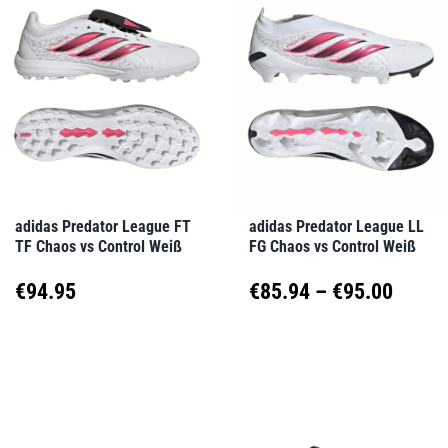
mehrere
mehrere
Varianten
Varianten
auf.
auf.
Die
Die
Optionen
Optionen
können
können
auf
auf
adidas Predator League FT
adidas Predator League LL
TF Chaos vs Control Weiß
FG Chaos vs Control Weiß
der
der
Produktseite
Produktseite
Preis
€
94.95
€
85.94
–
€
95.00
gewählt
gewählt
€85.9
Dieses
Dieses
werden
werden
Produkt
Produkt
bis
weist
weist
€95.0
mehrere
mehrere