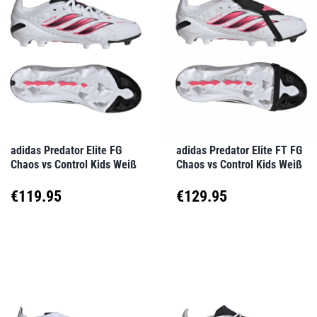
Varianten
Varianten
auf.
auf.
Die
Die
Optionen
Optionen
können
können
auf
auf
adidas Predator Elite FG
adidas Predator Elite FT FG
Chaos vs Control Kids Weiß
Chaos vs Control Kids Weiß
der
der
Produktseite
Produktseite
€
119.95
€
129.95
gewählt
gewählt
Dieses
Dieses
werden
werden
Produkt
Produkt
weist
weist
mehrere
mehrere