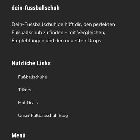
dein-fussballschuh
auf.
auf.
Die
Die
Dein-Fussballschuh.de hilft dir, den perfekten
Optionen
Optionen
Fußballschuh zu finden – mit Vergleichen,
Empfehlungen und den neuesten Drops.
können
können
auf
auf
Nützliche Links
der
der
Produktseite
Produktseite
Fußballschuhe
gewählt
gewählt
Trikots
werden
werden
Hot Deals
Unser Fußballschuh Blog
Menü